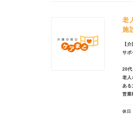
老
施
【介
サポ
20
老人
ある
営業
休日