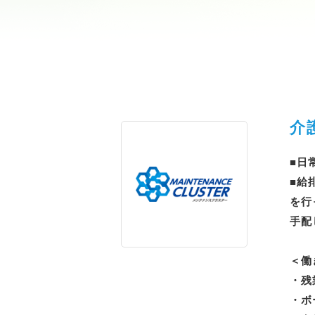
介
■日
■給
を行
手配
＜働
・残
・ボ