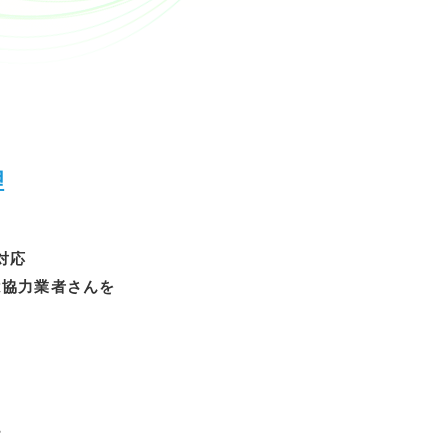
理
対応
は協力業者さんを
。