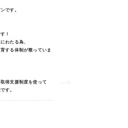
グンです。
です！
岐にわたる為、
教育する体制が整っていま
。
格取得支援制度を使って
能です。