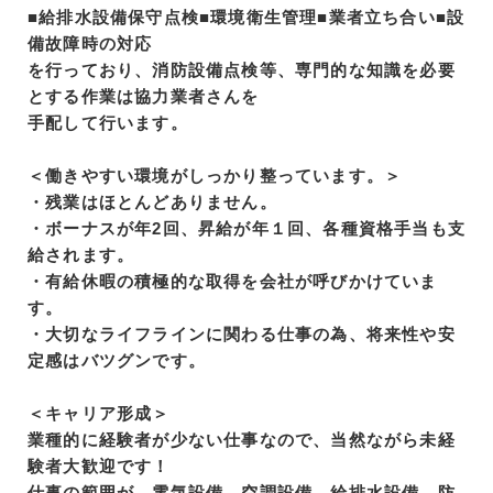
■給排水設備保守点検■環境衛生管理■業者立ち合い■設
備故障時の対応
を行っており、消防設備点検等、専門的な知識を必要
とする作業は協力業者さんを
手配して行います。
＜働きやすい環境がしっかり整っています。＞
・残業はほとんどありません。
・ボーナスが年2回、昇給が年１回、各種資格手当も支
給されます。
・有給休暇の積極的な取得を会社が呼びかけていま
す。
・大切なライフラインに関わる仕事の為、将来性や安
定感はバツグンです。
＜キャリア形成＞
業種的に経験者が少ない仕事なので、当然ながら未経
験者大歓迎です！
仕事の範囲が、電気設備、空調設備、給排水設備、防